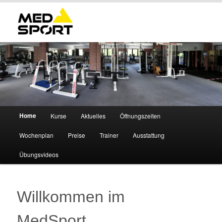
Hauptmenü
Home
Kurse
Aktuelles
Öffnungszeiten
Zum
Wochenplan
Preise
Trainer
Ausstattung
primären
Übungsvideos
Inhalt
springen
Willkommen im
MedSport