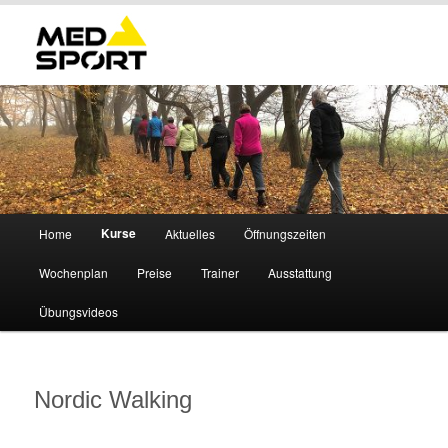
Hauptmenü
Kurse
Home
Aktuelles
Öffnungszeiten
Zum
Wochenplan
Preise
Trainer
Ausstattung
primären
Übungsvideos
Inhalt
springen
Nordic Walking