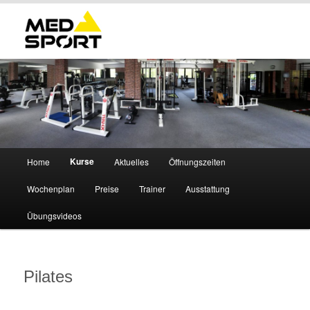
Hauptmenü
Kurse
Home
Aktuelles
Öffnungszeiten
Zum
Wochenplan
Preise
Trainer
Ausstattung
primären
Übungsvideos
Inhalt
springen
Pilates