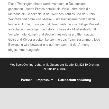
Diese Trainingsmethode wurde von dem in Deutschland
geborenen Joseph Pilates entwickelt. Viele Jahre blieb die
Methode ein Geheimnis in der Welt des Tanzes und der Stars.
Während herkömmliche Muskel- und Trainingsmethoden dazu
tendieren kurze, massige und damit verletzungsanfällige Muskeln
aufzubauen, verlängert und stärkt Pilates die Muskelelastizität.
Vor allem die Rumpf- und Beckenmuskulatur profitiert davon.
Geist und Körper arbeiten konzentriert als Team zusammen, jede
Bewegung wird bewusst und aufmerksam mit der Atmung
abgestimmt ausgeführt.
MedSport Olching,
Johann-G.-Gutenberg-Straße 33, 82140 Olching
,
Tel. 08142-488045
Partner
Impressum
Datenschutzerklärung