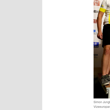
Simon Jungk
Vizeeuropam