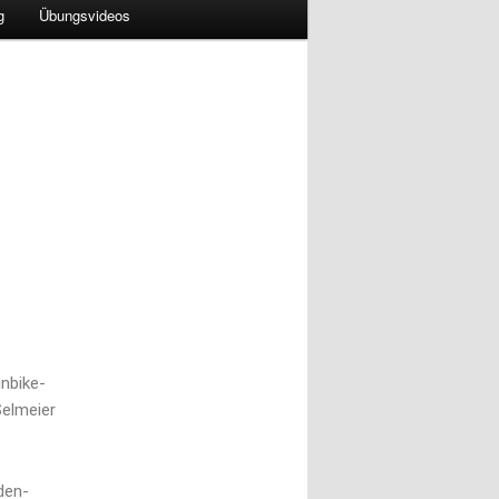
g
Übungsvideos
nbike-
elmeier
den-