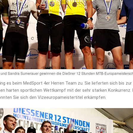
n und Sandra Sumerauer gewinnen die Dießner 12 Stunden MTB-Europameistersch
ng es beim MedSport 4er Herren Team zu. Sie lieferten sich bis zur
nen harten sportlichen Wettkampf mit der sehr starken Konkurrenz. 
nnten Sie sich den Vizeeuropameistertitel erkämpfen.