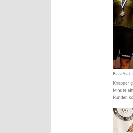
Petra Marti
Knapper gi
Minute ei
Runden ko