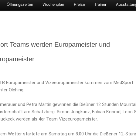
Öffnungszeiten
Wochenplan
Preise
Trainer
Ausstattun
rt Teams werden Europameister und
ropameister
MTB Europameister und Vizeeuropameister kommen vom MedSport
ter Olching.
merauer und Petra Martin gewinnen die Dießner 12 Stunden Mountai
sterschaft am Schatzberg. Simon Jungkunz, Fabian Konrad, Leon S
Duckeck werden als 4er Team Vizeeuropameister.
gem Wetter startete am Samstag um 8:00 Uhr die Dießener 12-Stun