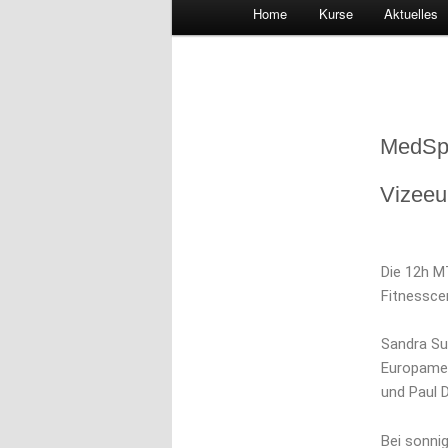
Hauptmenü
Home
Kurse
Aktuelles
Zum
primären
Beitragsnavigation
Inhalt
MedSpo
springen
Vizeeu
Die 12h 
Fitnesscen
Sandra Su
Europamei
und Paul 
Bei sonni