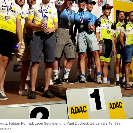
unz, Fabian Konrad, Leon Selmeier und Paul Duckeck werden als 4er Team
eister