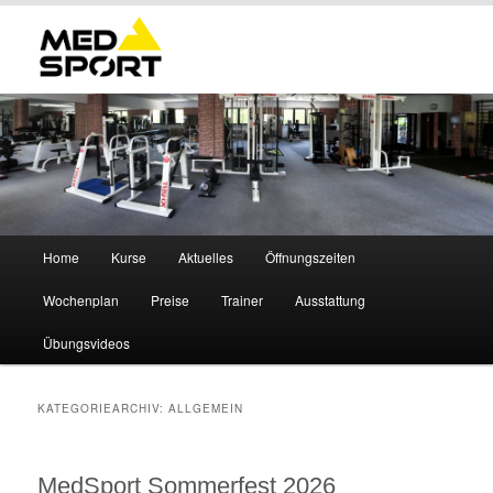
Hauptmenü
Home
Kurse
Aktuelles
Öffnungszeiten
Zum
Zum
Wochenplan
Preise
Trainer
Ausstattung
primären
sekundären
Übungsvideos
Inhalt
Inhalt
springen
springen
KATEGORIEARCHIV:
ALLGEMEIN
MedSport Sommerfest 2026