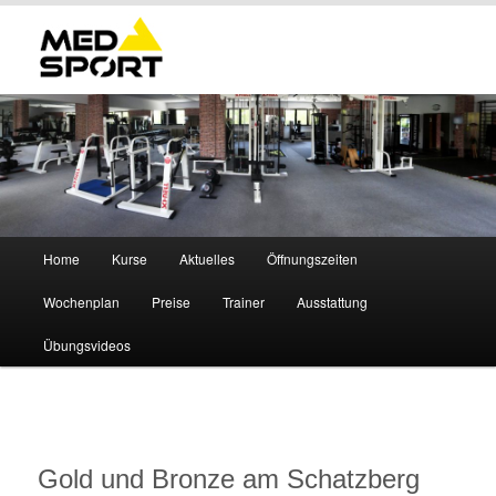
Hauptmenü
Home
Kurse
Aktuelles
Öffnungszeiten
Zum
Wochenplan
Preise
Trainer
Ausstattung
primären
Übungsvideos
Inhalt
springen
Beitragsnavigation
Gold und Bronze am Schatzberg